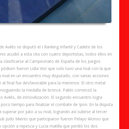
 Avilés se disputó el I Ranking Infantil y Cadete de los
res acudió a esta cita con cuatro deportistas, todos ellos en
ara clasificarse al Campeonato de España de los Juegos
 pódium fueron Lidia Vior que solo tuvo una rival con la que
 su rival en un encuentro muy disputado, con varias acciones
al final fue desfavorable para la mierense. El otro metal
onsiguiendo la medalla de bronce. Pablo comenzó la
udo Avilés, de inmovilización. El segundo encuentro logra
e poco tiempo para finalizar el combate de Ipon. En la disputa
uperar por juko a su rival, logrando así subirse al tercer
lub Judo Mieres que participaron fueron Pelayo Alonso que
 opción a repesca y Lucia matilla que perdió los dos