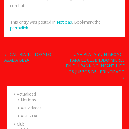
combate
This entry was posted in
Noticias
. Bookmark the
permalink
.
Post
←
GALERIA 10º TORNEO
UNA PLATA Y UN BRONCE
ASALIA BEYA
PARA EL CLUB JUDO MIERES
navigation
EN EL I RANKING INFANTIL DE
LOS JUEGOS DEL PRINCIPADO
→
Actualidad
Noticias
Actividades
AGENDA
Club