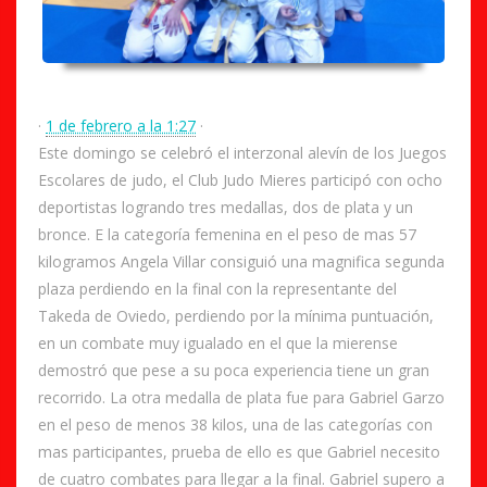
·
1 de febrero a la 1:27
·
Este domingo se celebró el interzonal alevín de los Juegos
Escolares de judo, el Club Judo Mieres participó con ocho
deportistas logrando tres medallas, dos de plata y un
bronce. E la categoría femenina en el peso de mas 57
kilogramos Angela Villar consiguió una magnifica segunda
plaza perdiendo en la final con la representante del
Takeda de Oviedo, perdiendo por la mínima puntuación,
en un c
ombate muy igualado en el que la mierense
demostró que pese a su poca experiencia tiene un gran
recorrido. La otra medalla de plata fue para Gabriel Garzo
en el peso de menos 38 kilos, una de las categorías con
mas participantes, prueba de ello es que Gabriel necesito
de cuatro combates para llegar a la final. Gabriel supero a