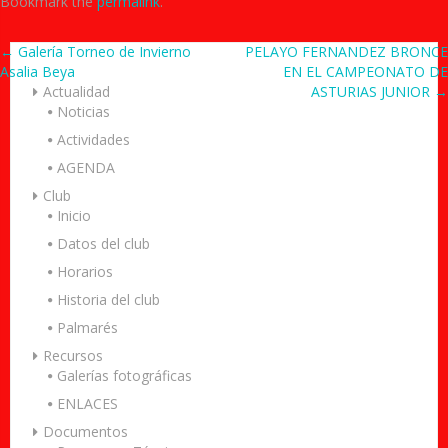
Bookmark the
permalink
.
Post
←
Galería Torneo de Invierno
PELAYO FERNANDEZ BRONCE
Asalia Beya
EN EL CAMPEONATO DE
navigation
Actualidad
ASTURIAS JUNIOR
→
Noticias
Actividades
AGENDA
Club
Inicio
Datos del club
Horarios
Historia del club
Palmarés
Recursos
Galerías fotográficas
ENLACES
Documentos