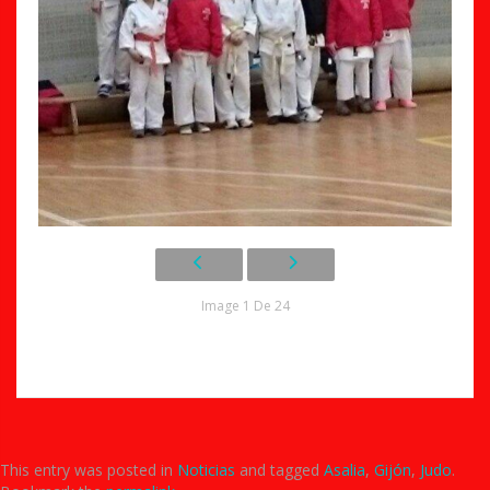
Image 1 De 24
This entry was posted in
Noticias
and tagged
Asalia
,
Gijón
,
Judo
.