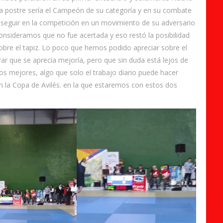
 la postre sería el Campeón de su categoría y en su combate
e seguir en la competición en un movimiento de su adversario
onsideramos que no fue acertada y eso restó la posibilidad
obre el tapiz. Lo poco que hemos podido apreciar sobre el
r que se aprecia mejoría, pero que sin duda está lejos de
os mejores, algo que solo el trabajo diario puede hacer
 en la Copa de Avilés. en la que estaremos con estos dos