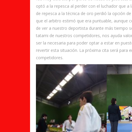
optó a la repesca al perder con el luchador que a
de repesca a la técnica de oro perdió la opción d
que el arbitro estimó que era puntuable, aunque c
de ver a nuestro deportista durante más tiempo s
tatami de nuestros competidores, nos ayuda valora
ser la necesaria para poder optar a estar en puest
revertir esta situación. La próxima cita será para
competidores.