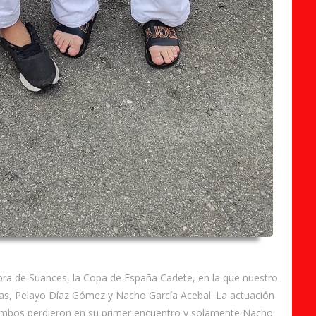
abra de Suances, la Copa de España Cadete, en la que nuestro
tas, Pelayo Díaz Gómez y Nacho García Acebal. La actuación
 ambos perdieron en su primer encuentro y solamente Nacho