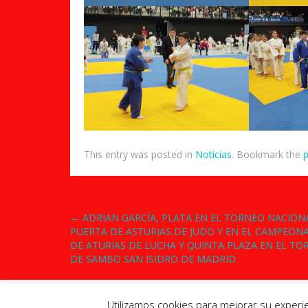
This entry was posted in
Noticias
. Bookmark the
p
Post
←
ADRIAN GARCÍA, PLATA EN EL TORNEO NACION
PUERTA DE ASTURIAS DE JUDO Y EN EL CAMPEON
navigation
DE ATURIAS DE LUCHA Y QUINTA PLAZA EN EL TO
DE SAMBO SAN ISIDRO DE MADRID
Theme Designed by
InkHive
.
Utilizamos cookies para mejorar su experi
Club Judo Mieres