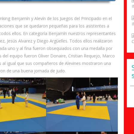
I
nking Benjamín y Alevín de los Juegos del Principado en el
I
laciones que se quedaron pequeñas para los asistentes a
 todos ellos. En categoría Benjamín nuestros representantes
ez, Jesús Alvarez y Diego Argüelles. Todos ellos realizaron
ada uno y al fina fueron obsequiados con una medalla por
tes del equipo fueron Oliver Donaire, Cristian Requejo, Marco
s al igual que sus compañeros de Alevines mostraron una
aron de una buena jornada de judo.