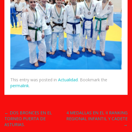
This entry was posted in
Actualidad
. Bookmark the
permalink
.
Post
←
DOS BRONCES EN EL
4 MEDALLAS EN EL II RANKING
TORNEO PUERTA DE
REGIONAL INFANTIL Y CADETE
navigation
ASTURIAS.
→